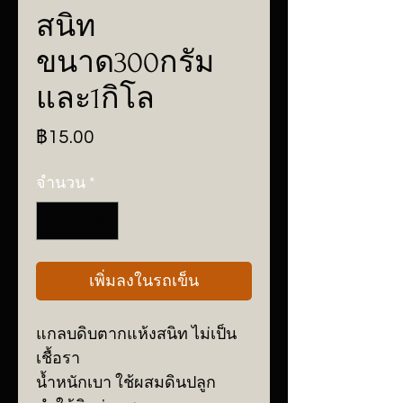
สนิท
ขนาด300กรัม
และ1กิโล
ราคา
฿15.00
จำนวน
*
เพิ่มลงในรถเข็น
แกลบดิบตากแห้งสนิท ไม่เป็น
เชื้อรา
น้ำหนักเบา ใช้ผสมดินปลูก