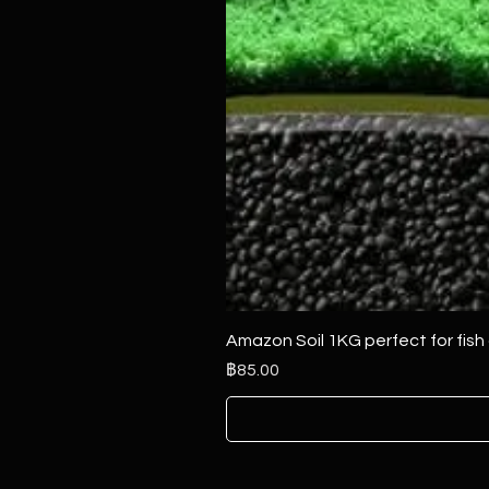
Amazon Soil 1KG perfect for fish
ราคา
฿85.00