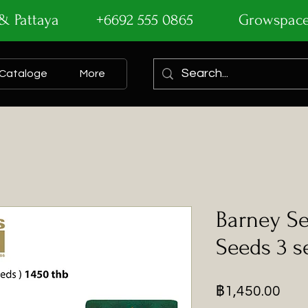
ok & Pattaya +6692 555 0865
Growspac
Cataloge
More
Barney Se
Seeds 3 s
ราค
฿1,450.00