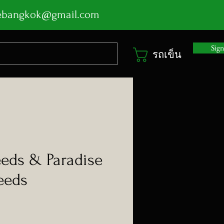
ebangkok@gmail.com
Sig
รถเข็น
eds & Paradise
eeds
า