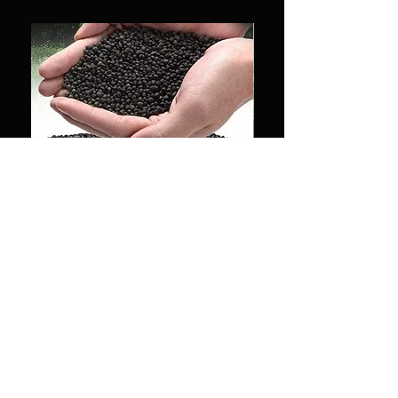
Amazon Soil 1KG perfect for fish
Decoration rock 500g
and plants
ราคา
฿20.00
ราคา
฿85.00