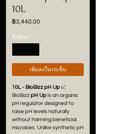
10L
ราคา
฿3,440.00
จำนวน
*
เพิ่มลงในรถเข็น
10L - BioBizz pH Up
📈
BioBizz
pH Up
is an organic
pH regulator designed to
raise pH levels naturally
without harming beneficial
microbes. Unlike synthetic pH