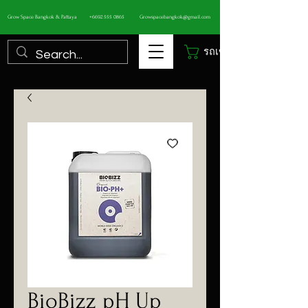
Grow Space Bangkok & Pattaya
+6692 555 0865
Growspacebangkok@gmail.com
รถเข็น
BioBizz pH Up