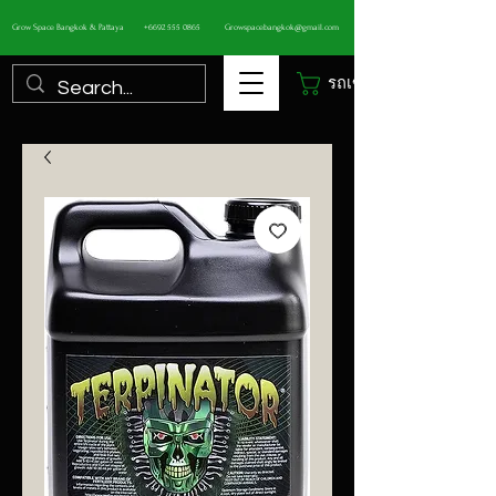
Grow Space Bangkok & Pattaya
+6692 555 0865
Growspacebangkok@gmail.com
รถเข็น