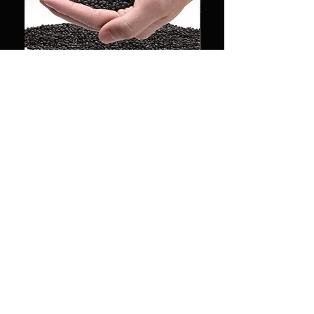
Amazon Soil 1KG perfect for fish
Decoration rock 500g
and plants
ราคา
฿20.00
ราคา
฿85.00
เพิ่มลงในรถเข็น