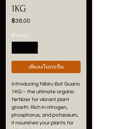
1KG
ราคา
฿38.00
จำนวน
*
เพิ่มลงในรถเข็น
Introducing Nibiru Bat Guano
1KG – the ultimate organic
fertilizer for vibrant plant
growth. Rich in nitrogen,
phosphorus, and potassium,
it nourishes your plants for