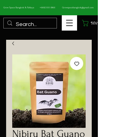
Grow Space Bangkok & Pattaya
+6692 555 0865
Growspacebangkok@gmail.com
รถเข็น
Nibiru Bat Guano